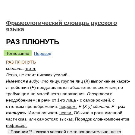
Фразеологический словарь русского
языка
РАЗ ПЛЮНУТЬ
Толкование
Перевод
РАЗ ПЛЮНУТЬ
сделать
что-л.
Легко, не стоит никаких усилий.
Имеется в виду, что
лицу, группе лиц (
Х
) выполнение какого-
л. действия (
Р
) представляется абсолютно несложным, не
требующим ни малейшего напряжения.
Говорится с
неодобрением; в речи от 1-го лица - с самоиронией, с
оттенком пренебрежения.
неформ.
✦
[Х-у] сделать Р -
раз
плюнуть
.
Именная часть
неизм.
Обычно в роли именной
части
сказ.
или
самостоят. высказ.
Порядок слов-компонентов
нефиксир.
- Починим?! - сказал часовой не то вопросительно, не то