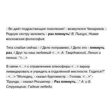
- Во даёт подрастающее поколение! - возмутился Чинариков. -
Родную сестру заложить -
раз плюнуть
!
В. Пьецух, Новая
московская философия.
Тяга слабая сейчас - / Дело поправимо, / Дело это -
плюнуть
раз
, / Друг ты наш любимый <…>.
А. Твардовский, Ленин и
печник.
"
<…>
В связи <…> с отравлением атмосферы <…> заразу
ликвидировать и учредить в отдалённой местности. Годится?"
- <…> "Молодец, - сказал бургомистр. - Голова. <…>" -
"Ерунда, - сказал Росшепер. -
Раз плюнуть
…"
А. и Б.
Стругацкие, Гадкие лебеди.