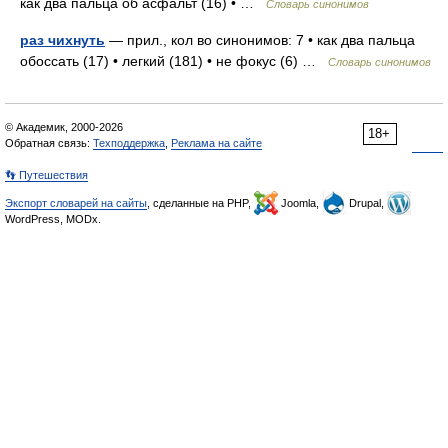
как два пальца об асфальт (16) • …
Словарь синонимов
раз чихнуть
— прил., кол во синонимов: 7 • как два пальца
обоссать (17) • легкий (181) • не фокус (6) …
Словарь синонимов
© Академик, 2000-2026
18+
Обратная связь:
Техподдержка
,
Реклама на сайте
👣 Путешествия
Экспорт словарей на сайты
, сделанные на PHP,
Joomla,
Drupal,
WordPress, MODx.