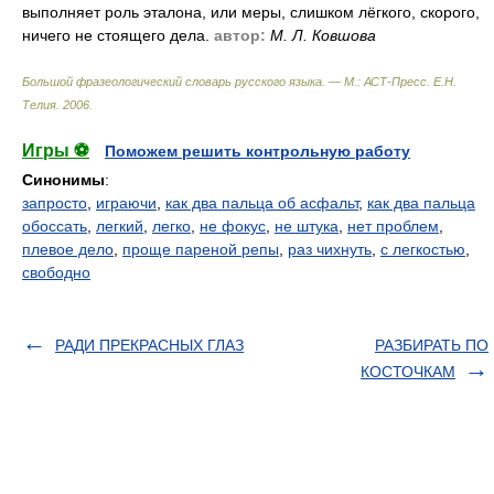
выполняет роль эталона, или меры, слишком лёгкого, скорого,
ничего не стоящего дела.
автор:
М. Л. Ковшова
Большой фразеологический словарь русского языка. — М.: АСТ-Пресс
.
Е.Н.
Телия
.
2006
.
Игры ⚽
Поможем решить контрольную работу
Синонимы
:
запросто
,
играючи
,
как два пальца об асфальт
,
как два пальца
обоссать
,
легкий
,
легко
,
не фокус
,
не штука
,
нет проблем
,
плевое дело
,
проще пареной репы
,
раз чихнуть
,
с легкостью
,
свободно
РАДИ ПРЕКРАСНЫХ ГЛАЗ
РАЗБИРАТЬ ПО
КОСТОЧКАМ