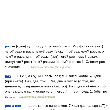
раз
— [один] сущ., м., употр. наиб. часто Морфология: (нет)
чего? раза и разу, чему? разу, (вижу) что? раз, чем? разом, о
чём? о разе; мн. что? разы, (нет) чего? раз, чему? разам,
(вижу) что? разы, чем? разами, о чём? о разах 1. Словом раз в
значение… …
Толковый словарь Дмитриева
раз
— 1. РАЗ, а ( у); мн. разы, раз; м. I. числ. колич. = Один
(при счёте). Раз, два, три... Раз, два и готово (о том, что
делается, совершается очень быстро). Раз, два и обчёлся (об
очень малом количестве кого , чего л.). II. в зн. сущ. 1. (обычно
со… …
Энциклопедический словарь
раз и все
— нареч, кол во синонимов: 7 • как два пальца (17) •