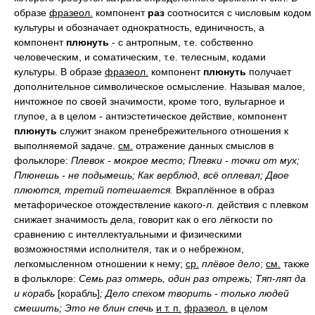
образе
фразеол.
компонент
раз
соотносится с числовым кодом
культуры и обозначает однократность, единичность, а
компонент
плюнуть
- с антропным, т.е. собственно
человеческим, и соматическим, т.е. телесным, кодами
культуры. В образе
фразеол.
компонент
плюнуть
получает
дополнительное символическое осмысление. Называя малое,
ничтожное по своей значимости, кроме того, вульгарное и
глупое, а в целом - антиэстетическое действие, компонент
плюнуть
служит знаком пренебрежительного отношения к
выполняемой задаче.
см.
отражение данных смыслов в
фольклоре:
Плевок - мокрое место; Плевки - точки от мух;
Плюнешь - не подымешь; Как верблюд, всё оплевал; Двое
плюются, третий потешается.
Вкраплённое в образ
метафорическое отождествление какого-л. действия с плевком
снижает значимость дела, говорит как о его лёгкости по
сравнению с интеллектуальными и физическими
возможностями исполнителя, так и о небрежном,
легкомысленном отношении к нему;
ср.
плёвое дело
;
см.
также
в фольклоре:
Семь раз отмерь, один раз отрежь; Тяп-ляп да
и корабь
[корабль]
;
Дело спехом творить - только людей
смешить; Это не блин спечь
и т. п.
фразеол.
в целом